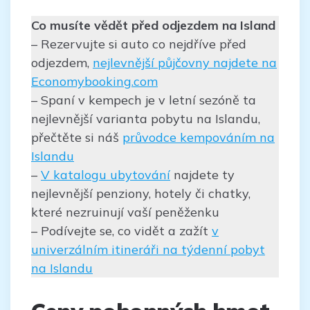
Co musíte vědět před odjezdem na Island
– Rezervujte si auto co nejdříve před
odjezdem,
nejlevnější půjčovny najdete na
Economybooking.com
– Spaní v kempech je v letní sezóně ta
nejlevnější varianta pobytu na Islandu,
přečtěte si náš
průvodce kempováním na
Islandu
–
V katalogu ubytování
najdete ty
nejlevnější penziony, hotely či chatky,
které nezruinují vaší peněženku
– Podívejte se, co vidět a zažít
v
univerzálním itineráři na týdenní pobyt
na Islandu